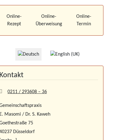
Online-
Online-
Online-
Rezept
Überweisung
Termin
Kontakt
0211 / 293608 – 36
Gemeinschaftspraxis
E. Masomi / Dr. S. Kaweh
Goethestraße 75
40237 Düsseldorf